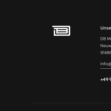
Unse
DB M
Neuw
91486
info
+49 